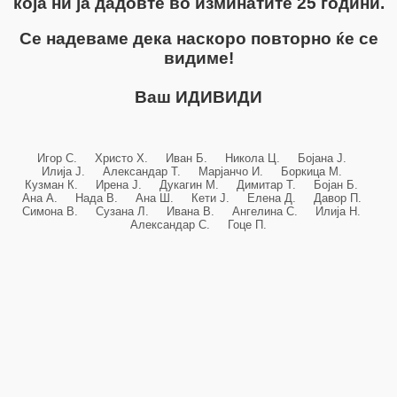
која ни ја дадовте во изминатите 25 години.
Се надеваме дека наскоро повторно ќе се
видиме!
Ваш ИДИВИДИ
Игор С. Христо Х. Иван Б. Никола Ц. Бојана Ј.
Илија Ј. Александар Т. Марјанчо И. Боркица М.
Кузман К. Ирена Ј. Дукагин М. Димитар Т. Бојан Б.
Ана А. Нада В. Ана Ш. Кети Ј. Елена Д. Давор П.
Симона В. Сузана Л. Ивана В. Ангелина С. Илија Н.
Александар С. Гоце П.